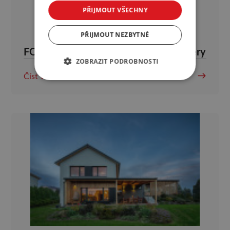
PŘIJMOUT VŠECHNY
PŘIJMOUT NEZBYTNÉ
FOR ARCH má nové zahraniční partnery
ZOBRAZIT PODROBNOSTI
Číst více