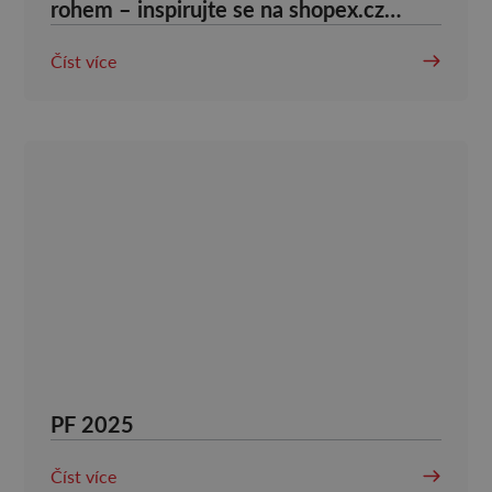
rohem – inspirujte se na shopex.cz
skvělým tipem na vánoční dárek, ještě
Číst více
než začne!
PF 2025
Číst více