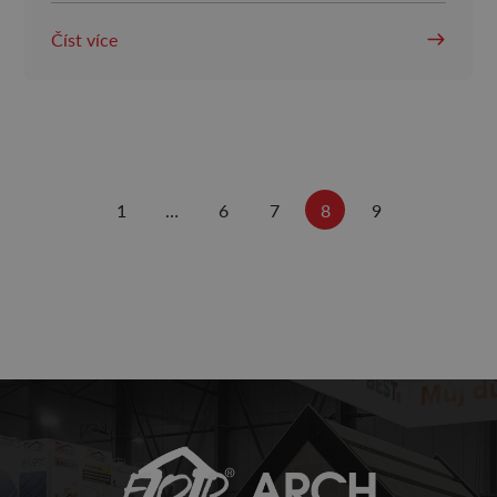
Číst více
1
…
6
7
8
9