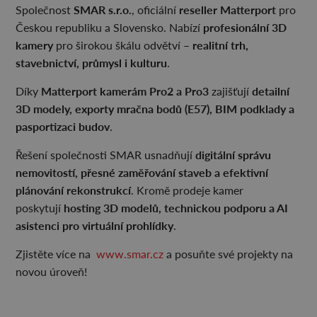
SMAR s.r.o.
reseller Matterport
Společnost
, oficiální
pro
profesionální 3D
Českou republiku a Slovensko. Nabízí
kamery
realitní trh,
pro širokou škálu odvětví –
stavebnictví, průmysl i kulturu
.
Matterport kamerám Pro2 a Pro3
detailní
Díky
zajišťují
3D modely, exporty mračna bodů (E57), BIM podklady a
pasportizaci budov
.
digitální správu
Řešení společnosti SMAR usnadňují
nemovitostí, přesné zaměřování staveb a efektivní
plánování rekonstrukcí
. Kromě prodeje kamer
hosting 3D modelů, technickou podporu a AI
poskytují
asistenci pro virtuální prohlídky
.
Zjistěte více na
www.smar.cz
a posuňte své projekty na
novou úroveň!