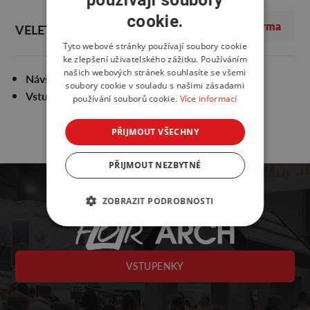
cookie.
zdarma
VELETRŽNÍ PRŮVODCE
Tyto webové stránky používají soubory cookie
ke zlepšení uživatelského zážitku. Používáním
našich webových stránek souhlasíte se všemi
Návštěvní řád naleznete
zde
soubory cookie v souladu s našimi zásadami
Vstup se psy zakázán
používání souborů cookie.
Více informací
PŘIJMOUT VŠECHNY
PŘIJMOUT NEZBYTNÉ
ZOBRAZIT PODROBNOSTI
VSTUPENKY