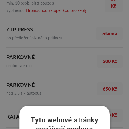
min. 10 osob, platí pouze s
Kč
vyplněnou
Hromadnou vstupenkou pro školy
ZTP, PRESS
zdarma
po předložení platného průkazu
PARKOVNÉ
200 Kč
osobní vozidlo
PARKOVNÉ
650 Kč
nad 3,5 t – autobus
100 Kč
KATALOG VELETRHU
Tyto webové stránky
používají soubory