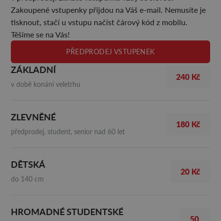
Zakoupené vstupenky přijdou na Váš e-mail. Nemusíte je
tisknout, stačí u vstupu načíst čárový kód z mobilu.
Těšíme se na Vás!
PŘEDPRODEJ VSTUPENEK
ZÁKLADNÍ
240 Kč
v době konání veletrhu
ZLEVNĚNÉ
180 Kč
předprodej, student, senior nad 60 let
DĚTSKÁ
20 Kč
do 140 cm
HROMADNÉ STUDENTSKÉ
50