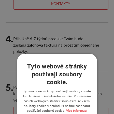
KONTAKTY
4.
Přibližně 6-7 týdnů před akcí Vám bude
zálohová faktura
zaslána
na prozatím objednané
položky.
Tyto webové stránky
používají soubory
cookie.
5.
zajímavosti vhodné
Pokud byste měli jakékoli
Tyto webové stránky používají soubory cookie
k prezentaci
na webových či sociálních stránkách
ke zlepšení uživatelského zážitku. Používáním
veletrhu, spojte se se svým manažerem.
našich webových stránek souhlasíte se všemi
soubory cookie v souladu s našimi zásadami
používání souborů cookie.
Více informací
KONTAKTY