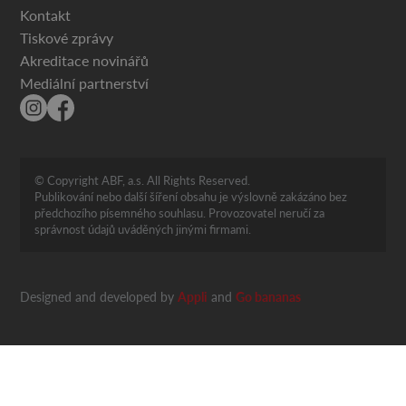
Kontakt
Tiskové zprávy
Akreditace novinářů
Mediální partnerství
© Copyright ABF, a.s. All Rights Reserved.
Publikování nebo další šíření obsahu je výslovně zakázáno bez
předchozího písemného souhlasu. Provozovatel neručí za
správnost údajů uváděných jinými firmami.
Designed and developed by
Appli
and
Go bananas