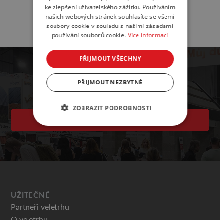
ke zlepšení uživatelského zážitku. Používáním
našich webových stránek souhlasíte se všemi
soubory cookie v souladu s našimi zásadami
používání souborů cookie.
Více informací
PŘIJMOUT VŠECHNY
PŘIJMOUT NEZBYTNÉ
ZOBRAZIT PODROBNOSTI
VSTUPENKY
UŽITEČNÉ
Partneři veletrhu
O veletrhu