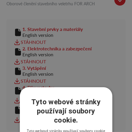
Oborové členění stavebního veletrhu FOR ARCH
1. Stavební prvky a materiály
English version
STÁHNOUT
2. Elektrotechnika a zabezpečení
English version
STÁHNOUT
3. Vytápění
English version
STÁHNOUT
4. Dřevostavby
English version
STÁHNOUT
Tyto webové stránky
5. Bazény, sauny & spa
používají soubory
English version
cookie.
STÁHNOUT
Tyto webové stránky používají soubory cookie