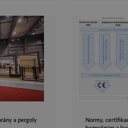
brány a pergoly
Normy, certifika
bezpečným a kva