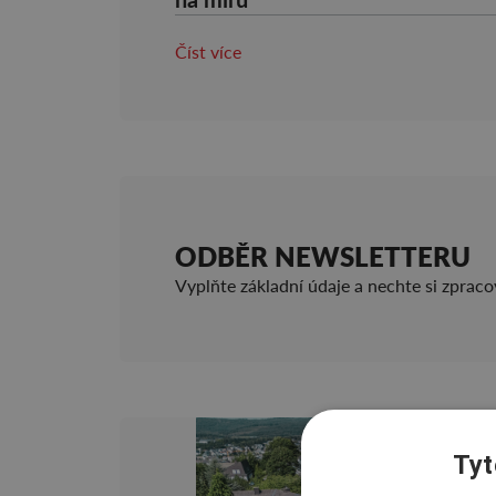
Číst více
ODBĚR NEWSLETTERU
Vyplňte základní údaje a nechte si zprac
Tyt