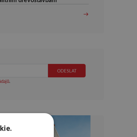
údajů
.
kie.