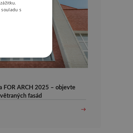
zážitku.
 souladu s
 na FOR ARCH 2025 – objevte
dvětraných fasád