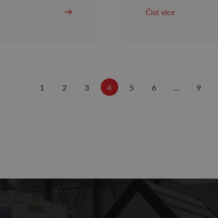
Číst více
1
2
3
4
5
6
…
9