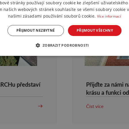
bové stránky používají soubory cookie ke zlepšení uživatelského 
m našich webových stránek souhlasíte se všemi soubory cookie v
našimi zásadami používání souborů cookie.
Více informací
PŘIJMOUT NEZBYTNÉ
PŘIJMOUT VŠECHNY
ZOBRAZIT PODROBNOSTI
ARCHu představí
Přijďte za námi
krásu a funkci o
Číst více