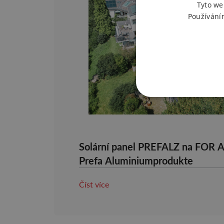
Tyto we
Používání
Solární panel PREFALZ na FOR 
Prefa Aluminiumprodukte
Číst více