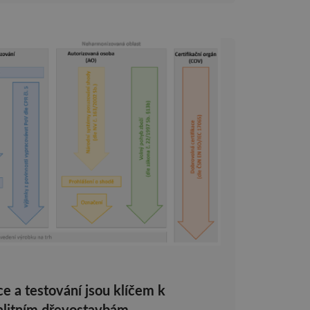
ce a testování jsou klíčem k
litním dřevostavbám