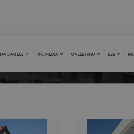
TAVOVATELE
PRO MÉDIA
O VELETRHU
B2B
NA