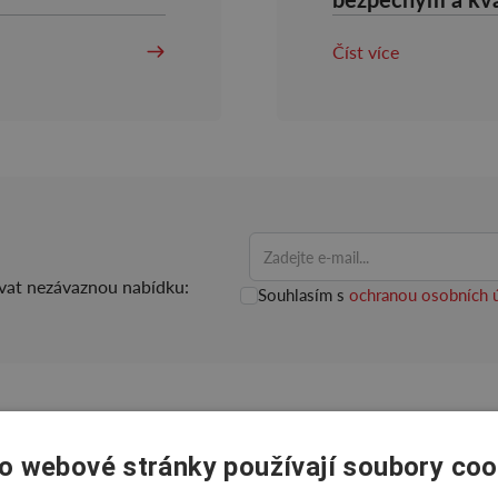
Číst více
ovat nezávaznou nabídku:
Souhlasím s
ochranou osobních 
o webové stránky používají soubory coo