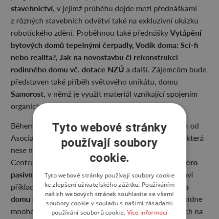
stavebnictví
, v jejímž průběhu dojde mezi přednáškami
z různých stavebních odvětví také na exkluzivní ukázku
Vytápění
robotického zdění. Proběhnou také přednášky
bytových domů tepelnými čerpadly, Vodík doma: Sci-fi
nebo realita?, Jak na novostavbu či rekonstrukci
rodinného domu vč. dotace
NZÚ
a další. Zájemcům bude
představen také příběh světového unikátu, domu
Samorost
, v němž je využit materiál vznikající spojením
organického odpadu a podhoubí.
pátku 19. září
Během
se bude konat série přednášek od
Tyto webové stránky
Asociace dodavatelů montovaných domů (ADMD), která
používají soubory
Dřevostavby aneb Jak kvalitně bydlet
nese název
.
cookie.
Desatero
Centrum pasivního domu připraví přednášku
pasivního domu
a odborník Filip Řehák zase představí
Tyto webové stránky používají soubory cookie
ke zlepšení uživatelského zážitku. Používáním
Modernizace rodinného
příklad z praxe pod názvem
našich webových stránek souhlasíte se všemi
domu do pasivního standardu
. Páteční program nabídne
soubory cookie v souladu s našimi zásadami
mnoho dalších zajímavých bodů, například o chybách na
používání souborů cookie.
Více informací