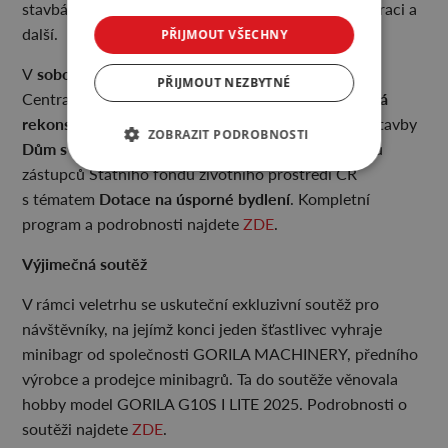
stavbách, vzduchotěsnosti na obálce domu, rekuperaci a
další.
PŘIJMOUT VŠECHNY
sobotu 20. září
V
opět zazní přednášky od ADMD a
PŘIJMOUT NEZBYTNÉ
Ekonomická
Centra pasivního domu, navíc se přidají
rekonstrukce koupelen
, prezentace pasivní dřevostavby
ZOBRAZIT PODROBNOSTI
Dům s vodním světem
a další. Dojde i na přednášku
zástupců Státního fondu životního prostředí ČR
Dotace na úsporné bydlení
s tématem
. Kompletní
program a podrobnosti najdete
ZDE
.
Výjimečná soutěž
V rámci veletrhu se uskuteční exkluzivní soutěž pro
návštěvníky, na jejímž konci jeden šťastlivec vyhraje
minibagr od společnosti GORILA MACHINERY, předního
výrobce a prodejce minibagrů. Ta do soutěže věnovala
hobby model GORILA G10S I LITE 2025. Podrobnosti o
soutěži najdete
ZDE
.