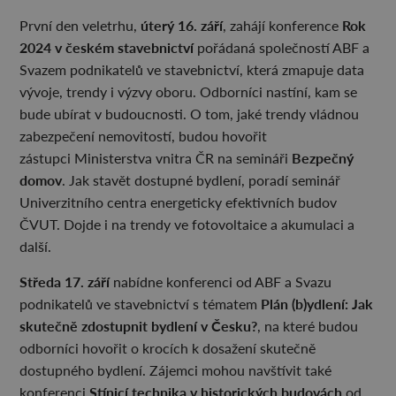
úterý 16. září
Rok
První den veletrhu,
, zahájí konference
2024 v českém stavebnictví
pořádaná společností ABF a
Svazem podnikatelů ve stavebnictví, která zmapuje data
vývoje, trendy i výzvy oboru. Odborníci nastíní, kam se
bude ubírat v budoucnosti. O tom, jaké trendy vládnou
zabezpečení nemovitostí, budou hovořit
Bezpečný
zástupci Ministerstva vnitra ČR na semináři
domov
. Jak stavět dostupné bydlení, poradí seminář
Univerzitního centra energeticky efektivních budov
ČVUT. Dojde i na trendy ve fotovoltaice a akumulaci a
další.
Středa 17. září
nabídne konferenci od ABF a Svazu
Plán (b)ydlení: Jak
podnikatelů ve stavebnictví s tématem
skutečně zdostupnit bydlení v Česku?
, na které budou
odborníci hovořit o krocích k dosažení skutečně
dostupného bydlení. Zájemci mohou navštívit také
Stínicí technika v historických budovách
konferenci
od