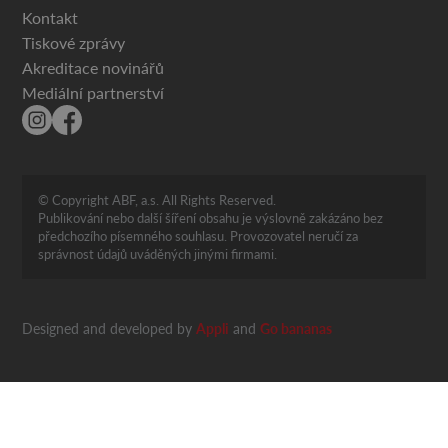
Kontakt
Tiskové zprávy
Akreditace novinářů
Mediální partnerství
© Copyright ABF, a.s. All Rights Reserved.
Publikování nebo další šíření obsahu je výslovně zakázáno bez
předchozího písemného souhlasu. Provozovatel neručí za
správnost údajů uváděných jinými firmami.
Designed and developed by
Appli
and
Go bananas