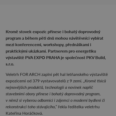
Kromě stovek expozic přinese i bohatý doprovodný
program a během pěti dnů mohou návštěvníci vybírat
mezi konferencemi, workshopy, přednáškami i
praktickými ukázkami. Partnerem pro energetiku
výstaviště PVA EXPO PRAHA je společnost PKV Build,
s.r.o.
Veletrh FOR ARCH zaplní pět hal letňanského výstaviště
expozicemi od 379 vystavovatelů z 9 zemí.
„Kromě tisíců
nejnovějších produktů, technologií a novinek napříč
stavebními obory přinese i bohatý doprovodný program,
v němž si vyberou odborníci i zájemci o moderní bydlení či
rekonstrukci toho stávajícího,“
řekla ředitelka veletrhu
Kateřina Horáčková.