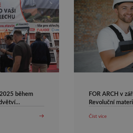
 2025 během
FOR ARCH v září:
odvětví
Revoluční materi
představí i dům 
Číst více