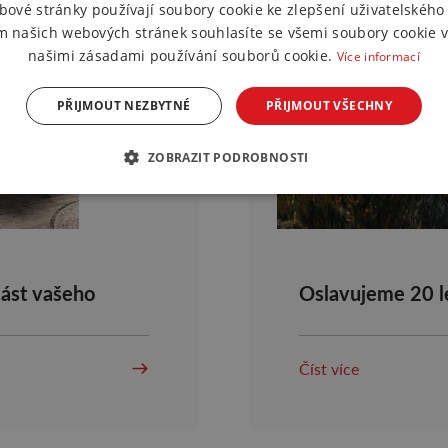
bové stránky používají soubory cookie ke zlepšení uživatelského 
m našich webových stránek souhlasíte se všemi soubory cookie v
našimi zásadami používání souborů cookie.
Více informací
PŘIJMOUT NEZBYTNÉ
PŘIJMOUT VŠECHNY
ZOBRAZIT PODROBNOSTI
ást vašeho
Oslavujeme 20 le
Číst více