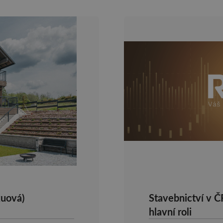
kuová)
Stavebnictví v Č
hlavní roli