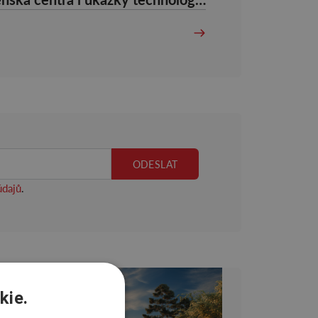
údajů
.
kie.