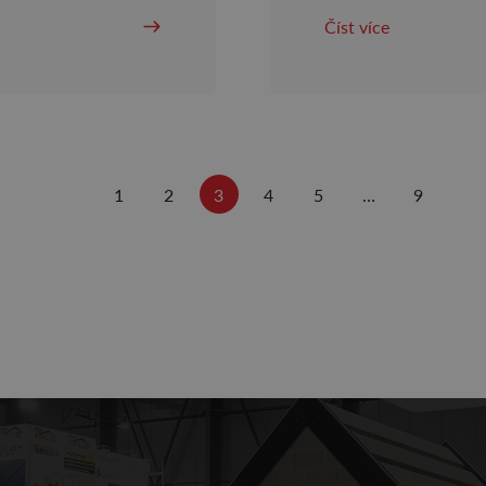
Číst více
1
2
3
4
5
…
9