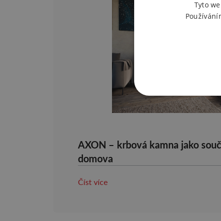
Tyto we
Používání
AXON – krbová kamna jako souč
domova
Číst více