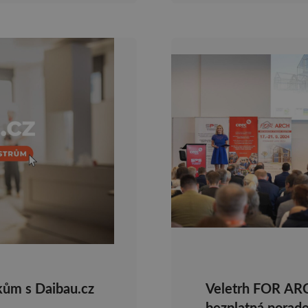
kům s Daibau.cz
Veletrh FOR ARC
bezplatná porade