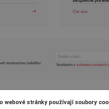
a řemesel
Číst více
ovat nezávaznou nabídku:
Souhlasím s
ochranou osobních 
o webové stránky používají soubory coo