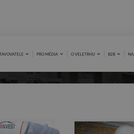
TAVOVATELE
PRO MÉDIA
O VELETRHU
B2B
NA