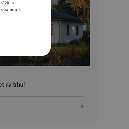
zážitku.
 souladu s
t na trhu!