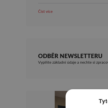
Číst více
ODBĚR NEWSLETTERU
Vyplňte základní údaje a nechte si zprac
Tyt