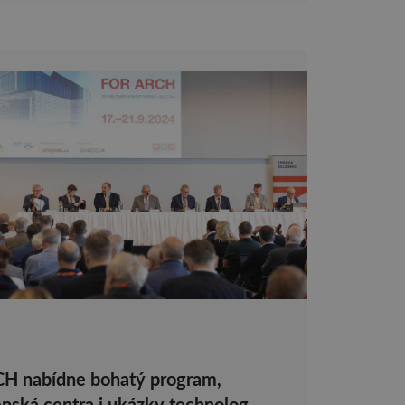
H nabídne bohatý program,
nská centra i ukázky technologií