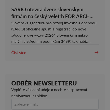
SARIO otevírá dveře slovenským
firmám na český veletrh FOR ARCH
2026
Slovenská agentura pro rozvoj investic a obchodu
(SARIO) oficiálně spustila registraci do nové
„Voucherové výzvy 2026“. Slovenským mikro,
malým a středním podnikům (MSP) tak nabízí
jedinečnou příležitost získat dotaci až do výše 15
Číst více
000 EUR na prezentaci na zahraničních veletrzích.
ODBĚR NEWSLETTERU
Vyplňte základní údaje a nechte si zpracovat
nezávaznou nabídku: