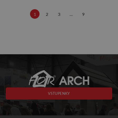
1
2
3
…
9
VSTUPENKY