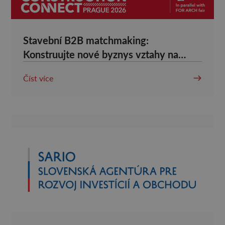
Stavební B2B matchmaking:
Konstruujte nové byznys vztahy na
CONSTRUCTION CONNECT PRAGUE
Číst více
2026