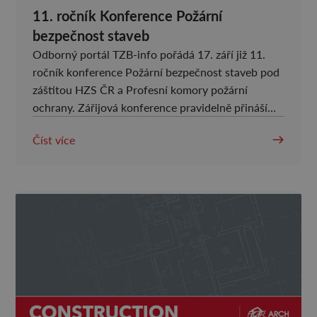
11. ročník Konference Požární
bezpečnost staveb
Odborný portál TZB-info pořádá 17. září již 11.
ročník konference Požární bezpečnost staveb pod
záštitou HZS ČR a Profesní komory požární
ochrany. Zářijová konference pravidelně přináší
důležité podněty v oblasti požární bezpečnosti
Číst více
staveb a podporuje dialog mezi hasiči, stavaři,
projektanty, architekty a dalšími odborníky.