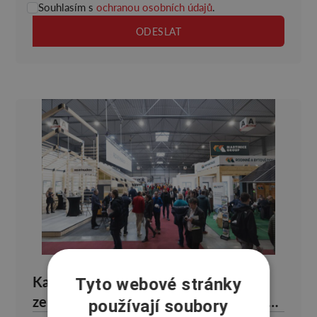
Souhlasím s
ochranou osobních údajů
.
Každý sedmý rodinný dům v Česku je
Tyto webové stránky
ze dřeva. Co dřevostavby nabízejí svým
používají soubory