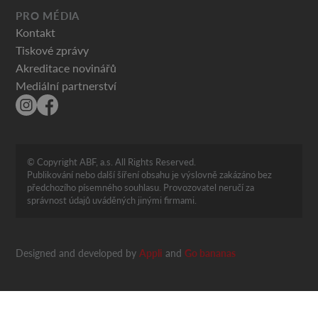
PRO MÉDIA
Kontakt
Tiskové zprávy
Akreditace novinářů
Mediální partnerství
© Copyright ABF, a.s. All Rights Reserved.
Publikování nebo další šíření obsahu je výslovně zakázáno bez
předchozího písemného souhlasu. Provozovatel neručí za
správnost údajů uváděných jinými firmami.
Designed and developed by
Appli
and
Go bananas