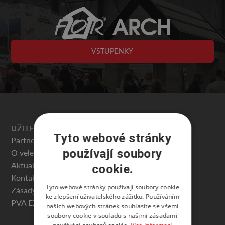
VSTUPENKY
UŽITEČNÉ
Tyto webové stránky
Partneři veletrhu
používají soubory
O veletrhu
Aktuality
cookie.
Kontakty
Tyto webové stránky používají soubory cookie
Zásady ochrany osobních údajů
ke zlepšení uživatelského zážitku. Používáním
PVA EXPO PRAHA
našich webových stránek souhlasíte se všemi
soubory cookie v souladu s našimi zásadami