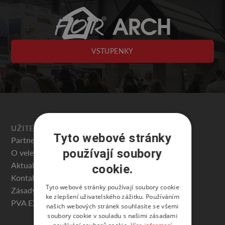
VSTUPENKY
UŽITEČNÉ
Tyto webové stránky
Partneři veletrhu
používají soubory
O veletrhu
Aktuality
cookie.
Kontakty
Tyto webové stránky používají soubory cookie
Zásady ochrany osobních údajů
ke zlepšení uživatelského zážitku. Používáním
PVA EXPO PRAHA
našich webových stránek souhlasíte se všemi
soubory cookie v souladu s našimi zásadami