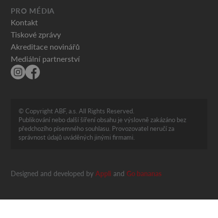
PRO MÉDIA
Kontakt
Tiskové zprávy
Akreditace novinářů
Mediální partnerství
© Copyright ABF, a.s. All Rights Reserved.
Publikování nebo další šíření obsahu je výslovně zakázáno bez
předchozího písemného souhlasu. Provozovatel neručí za
správnost údajů uváděných jinými firmami.
Designed and developed by
Appli
and
Go bananas