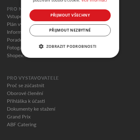
používání souborů cookie.
Více informací
PRO NÁVŠTĚVNÍKY
PŘIJMOUT VŠECHNY
Vstupenky
Plán výstaviště
PŘIJMOUT NEZBYTNÉ
Informace pro návštěvníky
Poradenská centra
ZOBRAZIT PODROBNOSTI
Fotogalerie
Shopex.cz
PRO VYSTAVOVATELE
Proč se zúčastnit
Oborové členění
Přihláška k účasti
Dokumenty ke stažení
Grand Prix
ABF Catering