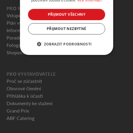
používání souborů cookie.
Více informací
PRO NÁVŠTĚVNÍKY
PŘIJMOUT VŠECHNY
Vstupenky
Plán výstaviště
PŘIJMOUT NEZBYTNÉ
Informace pro návštěvníky
Poradenská centra
ZOBRAZIT PODROBNOSTI
Fotogalerie
Shopex.cz
PRO VYSTAVOVATELE
Proč se zúčastnit
Oborové členění
Přihláška k účasti
Dokumenty ke stažení
Grand Prix
ABF Catering