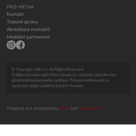
PRO MÉDIA
Kontakt
Tiskové zprávy
Akreditace novinářů
Mediální partnerství
© Copyright ABF, a.s. All Rights Reserved.
Publikování nebo další šíření obsahu je výslovně zakázáno bez
předchozího písemného souhlasu. Provozovatel neručí za
správnost údajů uváděných jinými firmami.
Designed and developed by
Appli
and
Go bananas