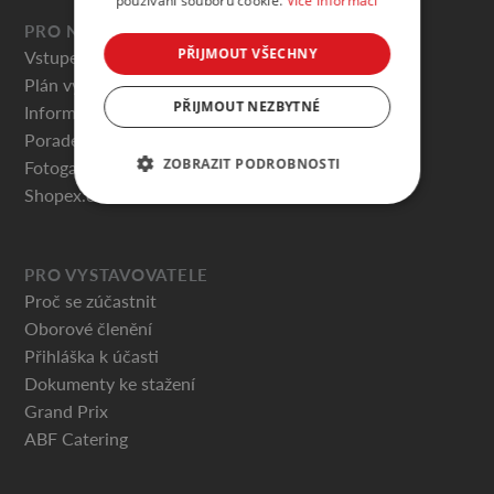
používání souborů cookie.
Více informací
PRO NÁVŠTĚVNÍKY
PŘIJMOUT VŠECHNY
Vstupenky
Plán výstaviště
PŘIJMOUT NEZBYTNÉ
Informace pro návštěvníky
Poradenská centra
ZOBRAZIT PODROBNOSTI
Fotogalerie
Shopex.cz
PRO VYSTAVOVATELE
Proč se zúčastnit
Oborové členění
Přihláška k účasti
Dokumenty ke stažení
Grand Prix
ABF Catering