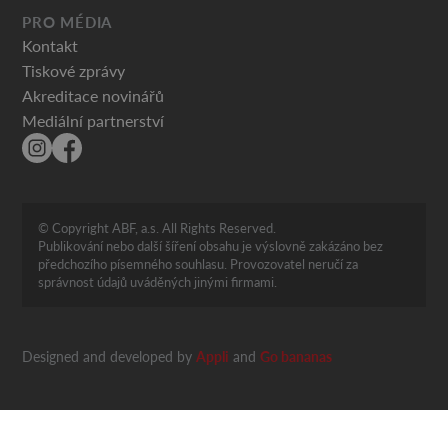
PRO MÉDIA
Kontakt
Tiskové zprávy
Akreditace novinářů
Mediální partnerství
© Copyright ABF, a.s. All Rights Reserved.
Publikování nebo další šíření obsahu je výslovně zakázáno bez
předchozího písemného souhlasu. Provozovatel neručí za
správnost údajů uváděných jinými firmami.
Designed and developed by
Appli
and
Go bananas