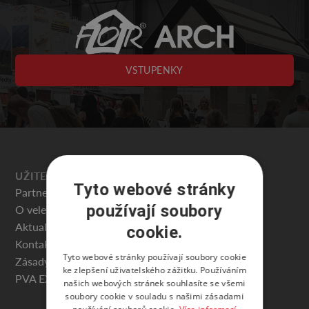
VSTUPENKY
UŽITEČNÉ
Tyto webové stránky
Partneři veletrhu
používají soubory
O veletrhu
Aktuality
cookie.
Kontakty
Tyto webové stránky používají soubory cookie
Zásady ochrany osobních údajů
ke zlepšení uživatelského zážitku. Používáním
PVA EXPO PRAHA
našich webových stránek souhlasíte se všemi
soubory cookie v souladu s našimi zásadami