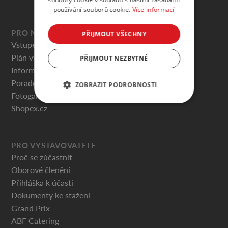
používání souborů cookie.
Více informací
PRO NÁVŠTĚVNÍKY
PŘIJMOUT VŠECHNY
Vstupenky
Plán výstaviště
PŘIJMOUT NEZBYTNÉ
Informace pro návštěvníky
Poradenská centra
ZOBRAZIT PODROBNOSTI
Fotogalerie
Shopex.cz
PRO VYSTAVOVATELE
Proč se zúčastnit
Oborové členění
Přihláška k účasti
Dokumenty ke stažení
Grand Prix
ABF Catering