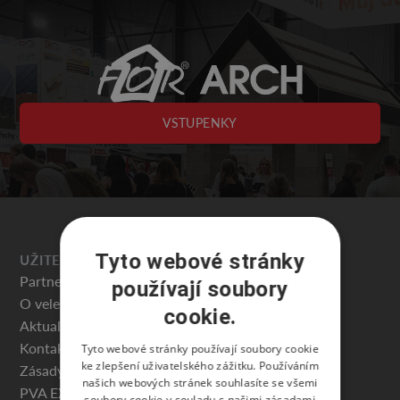
VSTUPENKY
Tyto webové stránky
UŽITEČNÉ
Partneři veletrhu
používají soubory
O veletrhu
cookie.
Aktuality
Kontakty
Tyto webové stránky používají soubory cookie
ke zlepšení uživatelského zážitku. Používáním
Zásady ochrany osobních údajů
našich webových stránek souhlasíte se všemi
PVA EXPO PRAHA
soubory cookie v souladu s našimi zásadami