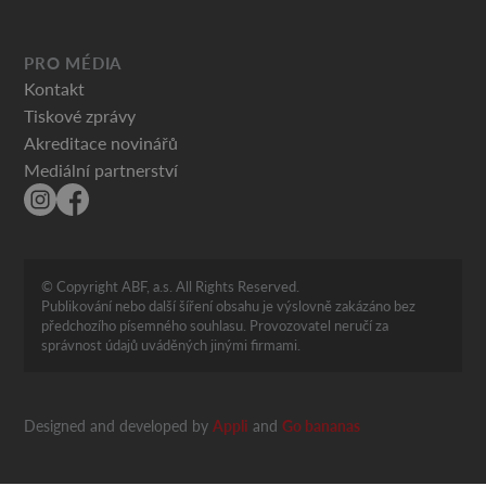
PRO MÉDIA
Kontakt
Tiskové zprávy
Akreditace novinářů
Mediální partnerství
© Copyright ABF, a.s. All Rights Reserved.
Publikování nebo další šíření obsahu je výslovně zakázáno bez
předchozího písemného souhlasu. Provozovatel neručí za
správnost údajů uváděných jinými firmami.
Designed and developed by
Appli
and
Go bananas