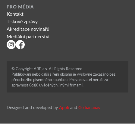
PRO MÉDIA
Kontakt
Tiskové zprávy
Akreditace novinářů
Mediální partnerství
© Copyright ABF, a.s. All Rights Reserved.
Publikování nebo další šíření obsahu je výslovně zakázáno bez
předchozího písemného souhlasu. Provozovatel neručí za
správnost údajů uváděných jinými firmami.
Designed and developed by
Appli
and
Go bananas