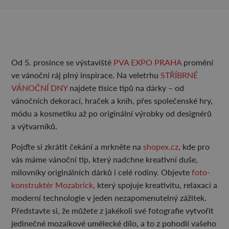
Od 5. prosince se výstaviště
PVA EXPO PRAHA
promění
ve vánoční ráj plný inspirace. Na veletrhu
STŘÍBRNÉ
VÁNOČNÍ DNY
najdete tisíce tipů na dárky – od
vánočních dekorací, hraček a knih, přes společenské hry,
módu a kosmetiku až po originální výrobky od designérů
a výtvarníků.
Pojďte si zkrátit čekání a mrkněte na
shopex.cz
, kde pro
vás máme vánoční tip, který nadchne kreativní duše,
milovníky originálních dárků i celé rodiny. Objevte
foto-
konstruktér Mozabrick,
který spojuje kreativitu, relaxaci a
moderní technologie v jeden nezapomenutelný zážitek.
Představte si, že můžete z jakékoli své fotografie vytvořit
jedinečné mozaikové umělecké dílo, a to z pohodlí vašeho