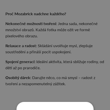
Proč Mozabrick nadchne každého?
Nekonečné možnosti tvoření:
Jedna sada, nekonečné
množství obrazů. Každá fotka může ožít ve formě
pixelového obrazu.
Relaxace a radost:
Skládání uvolňuje mysl, zlepšuje
soustředění a přináší pocit uspokojení.
Spojení generací:
Ideální aktivita, která sbližuje rodiny, od
dětí až po prarodiče.
Osobitý dárek:
Darujte něco, co má smysl – radost z
tvoření a nezapomenutelný zážitek.