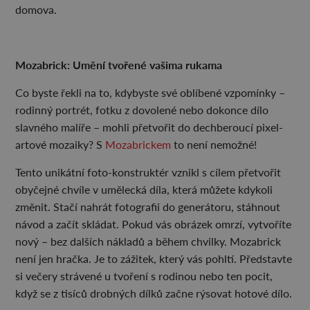
domova.
Mozabrick: Umění tvořené vašima rukama
Co byste řekli na to, kdybyste své oblíbené vzpomínky –
rodinný portrét, fotku z dovolené nebo dokonce dílo
slavného malíře – mohli přetvořit do dechberoucí pixel-
artové mozaiky? S
Mozabrickem
to není nemožné!
Tento unikátní foto-konstruktér vznikl s cílem přetvořit
obyčejné chvíle v umělecká díla, která můžete kdykoli
změnit. Stačí nahrát fotografii do generátoru, stáhnout
návod a začít skládat. Pokud vás obrázek omrzí, vytvoříte
nový – bez dalších nákladů a během chvilky. Mozabrick
není jen hračka. Je to zážitek, který vás pohltí. Představte
si večery strávené u tvoření s rodinou nebo ten pocit,
když se z tisíců drobných dílků začne rýsovat hotové dílo.