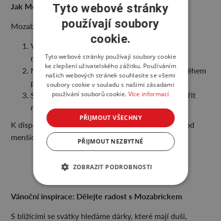
Jak Mozabrick funguje?
Tyto webové stránky
používají soubory
Mozabrick je geniálně jednoduchý:
cookie.
Vyberte fotografii, kterou chcete proměnit v
Tyto webové stránky používají soubory cookie
mozaiku.
ke zlepšení uživatelského zážitku. Používáním
Nahrajte ji na web výrobce a generátor vám během
našich webových stránek souhlasíte se všemi
pár minut vytvoří návod.
soubory cookie v souladu s našimi zásadami
používání souborů cookie.
Více informací
Složte obraz podle plánu. Pokud chcete vytvořit
nový, vše rozložte a začněte znovu.
PŘIJMOUT VŠECHNY
K dispozici jsou různé velikosti a barevné varianty, od
menších sad po velké obrazy.
PŘIJMOUT NEZBYTNÉ
ZOBRAZIT PODROBNOSTI
Vánoční inspirace: Dělejte radost s Mozabrickem
S blížícími se svátky hledáme dárky, které mají duši,