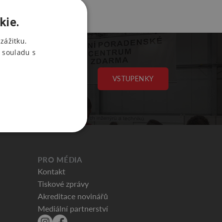
kie.
zážitku.
 souladu s
VSTUPENKY
PRO MÉDIA
Kontakt
Tiskové zprávy
Akreditace novinářů
Mediální partnerství