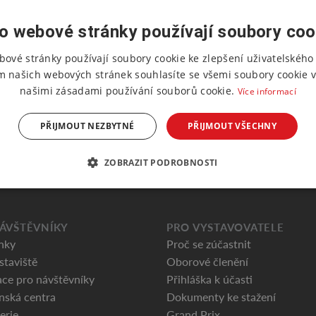
o webové stránky používají soubory coo
bové stránky používají soubory cookie ke zlepšení uživatelského 
m našich webových stránek souhlasíte se všemi soubory cookie v
našimi zásadami používání souborů cookie.
Více informací
PŘIJMOUT NEZBYTNÉ
PŘIJMOUT VŠECHNY
ZOBRAZIT PODROBNOSTI
ÁVŠTĚVNÍKY
PRO VYSTAVOVATELE
nky
Proč se zúčastnit
staviště
Oborové členění
ce pro návštěvníky
Přihláška k účasti
nská centra
Dokumenty ke stažení
erie
Grand Prix