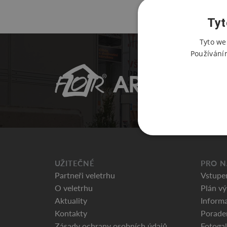
Tyt
Tyto we
Používání
UŽITEČNÉ
PRO N
Partneři veletrhu
Vstupe
O veletrhu
Plán vý
Aktuality
Informa
Kontakty
Porade
Zásady ochrany osobních údajů
Fotogal