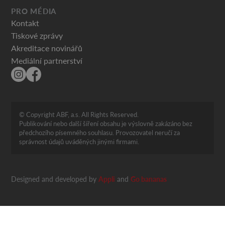
PRO MÉDIA
Kontakt
Tiskové zprávy
Akreditace novinářů
Mediální partnerství
© Copyright ABF, a.s. All Rights Reserved.
Publikování nebo další šíření obsahu je výslovně zakázáno bez
předchozího písemného souhlasu. Provozovatel neručí za
správnost údajů uváděných jinými firmami.
Designed and developed by
Appli
and
Go bananas