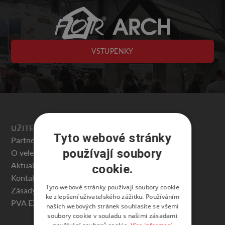
VSTUPENKY
UŽITEČNÉ
Tyto webové stránky
Partneři veletrhu
používají soubory
O veletrhu
Aktuality
cookie.
Kontakty
Tyto webové stránky používají soubory cookie
Zásady ochrany osobních údajů
ke zlepšení uživatelského zážitku. Používáním
PVA EXPO PRAHA
našich webových stránek souhlasíte se všemi
soubory cookie v souladu s našimi zásadami