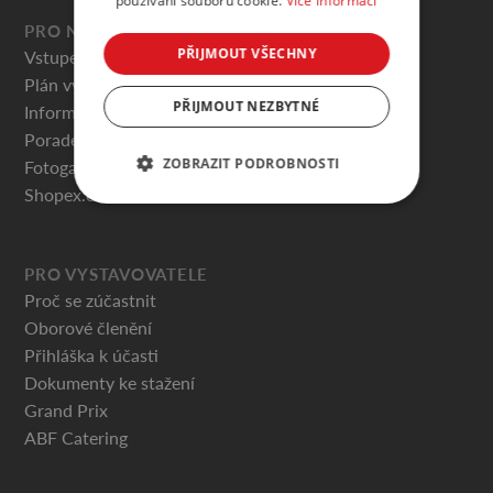
používání souborů cookie.
Více informací
PRO NÁVŠTĚVNÍKY
PŘIJMOUT VŠECHNY
Vstupenky
Plán výstaviště
PŘIJMOUT NEZBYTNÉ
Informace pro návštěvníky
Poradenská centra
ZOBRAZIT PODROBNOSTI
Fotogalerie
Shopex.cz
PRO VYSTAVOVATELE
Proč se zúčastnit
Oborové členění
Přihláška k účasti
Dokumenty ke stažení
Grand Prix
ABF Catering