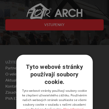
VSTUPENKY
UŽITEČNÉ
Tyto webové stránky
Partneři veletrhu
používají soubory
O veletrhu
Aktuality
cookie.
Kontakty
Tyto webové stránky používají soubory cookie
Zásady ochrany osobních údajů
ke zlepšení uživatelského zážitku. Používáním
PVA EXPO PRAHA
našich webových stránek souhlasíte se všemi
soubory cookie v souladu s našimi zásadami