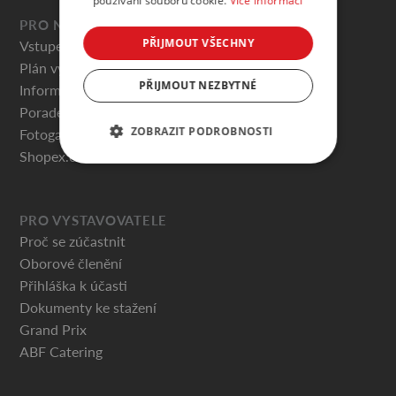
používání souborů cookie.
Více informací
PRO NÁVŠTĚVNÍKY
PŘIJMOUT VŠECHNY
Vstupenky
Plán výstaviště
PŘIJMOUT NEZBYTNÉ
Informace pro návštěvníky
Poradenská centra
ZOBRAZIT PODROBNOSTI
Fotogalerie
Shopex.cz
PRO VYSTAVOVATELE
Proč se zúčastnit
Oborové členění
Přihláška k účasti
Dokumenty ke stažení
Grand Prix
ABF Catering