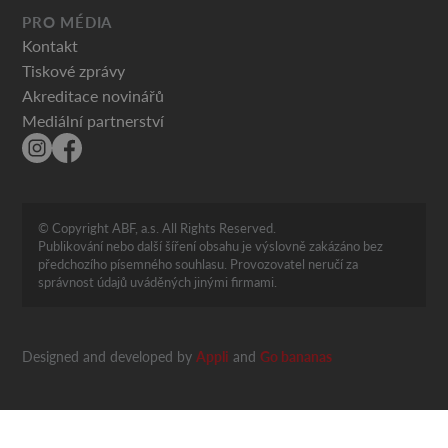
PRO MÉDIA
Kontakt
Tiskové zprávy
Akreditace novinářů
Mediální partnerství
© Copyright ABF, a.s. All Rights Reserved.
Publikování nebo další šíření obsahu je výslovně zakázáno bez
předchozího písemného souhlasu. Provozovatel neručí za
správnost údajů uváděných jinými firmami.
Designed and developed by
Appli
and
Go bananas