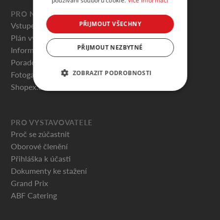
používání souborů cookie.
Více informací
PRO NÁVŠTĚVNÍKY
PŘIJMOUT VŠECHNY
Vstupenky
Plán výstaviště
PŘIJMOUT NEZBYTNÉ
Informace pro návštěvníky
Poradenská centra
ZOBRAZIT PODROBNOSTI
Fotogalerie
Shopex.cz
PRO VYSTAVOVATELE
Proč se zúčastnit
Oborové členění
Přihláška k účasti
Dokumenty ke stažení
Grand Prix
ABF Catering