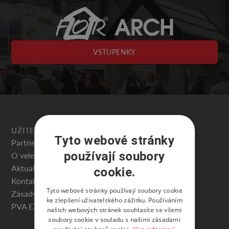
VSTUPENKY
UŽITEČNÉ
Tyto webové stránky
Partneři veletrhu
používají soubory
O veletrhu
Aktuality
cookie.
Kontakty
Tyto webové stránky používají soubory cookie
Zásady ochrany osobních údajů
ke zlepšení uživatelského zážitku. Používáním
PVA EXPO PRAHA
našich webových stránek souhlasíte se všemi
soubory cookie v souladu s našimi zásadami