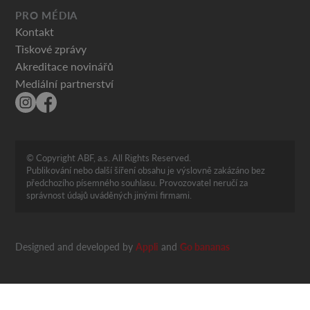
PRO MÉDIA
Kontakt
Tiskové zprávy
Akreditace novinářů
Mediální partnerství
© Copyright ABF, a.s. All Rights Reserved.
Publikování nebo další šíření obsahu je výslovně zakázáno bez
předchozího písemného souhlasu. Provozovatel neručí za
správnost údajů uváděných jinými firmami.
Designed and developed by
Appli
and
Go bananas