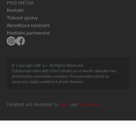
PRO MÉDIA
Kontakt
Tiskové zprávy
Akreditace novinářů
Mediální partnerství
© Copyright ABF, a.s. All Rights Reserved.
Publikování nebo další šíření obsahu je výslovně zakázáno bez
předchozího písemného souhlasu. Provozovatel neručí za
správnost údajů uváděných jinými firmami.
Designed and developed by
Appli
and
Go bananas