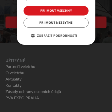
PŘIJMOUT VŠECHNY
VSTUPENKY
PŘIJMOUT NEZBYTNÉ
ZOBRAZIT PODROBNOSTI
UŽITEČNÉ
Partneři veletrhu
O veletrhu
Aktuality
Kontakty
Zásady ochrany osobních údajů
PVA EXPO PRAHA