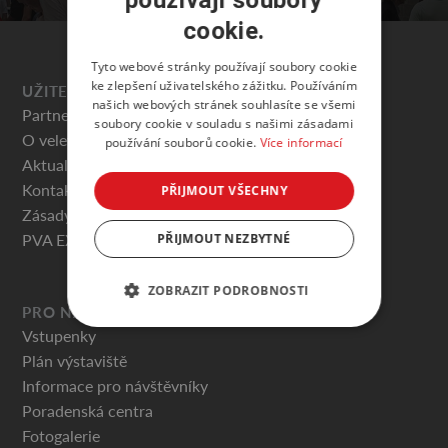
používají soubory
cookie.
Tyto webové stránky používají soubory cookie
ke zlepšení uživatelského zážitku. Používáním
UŽITEČNÉ
našich webových stránek souhlasíte se všemi
Partneři veletrhu
soubory cookie v souladu s našimi zásadami
O veletrhu
používání souborů cookie.
Více informací
Aktuality
Kontakty
PŘIJMOUT VŠECHNY
Zásady ochrany osobních údajů
PVA EXPO PRAHA
PŘIJMOUT NEZBYTNÉ
ZOBRAZIT PODROBNOSTI
PRO NÁVŠTĚVNÍKY
Vstupenky
Plán výstaviště
Informace pro návštěvníky
Poradenská centra
Fotogalerie