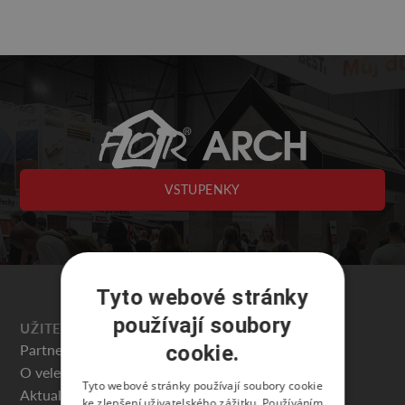
VSTUPENKY
Tyto webové stránky
používají soubory
UŽITEČNÉ
Partneři veletrhu
cookie.
O veletrhu
Tyto webové stránky používají soubory cookie
Aktuality
ke zlepšení uživatelského zážitku. Používáním