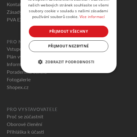
Kontakty
našich webových stránek souhlasíte se všemi
soubory cookie v souladu s našimi zásadami
Zásady ochrany osobních údajů
používání souborů cookie.
Více informací
PVA EXPO PRAHA
PŘIJMOUT VŠECHNY
PRO NÁVŠTĚVNÍKY
PŘIJMOUT NEZBYTNÉ
Vstupenky
Plán výstaviště
ZOBRAZIT PODROBNOSTI
Informace pro návštěvníky
Poradenská centra
Fotogalerie
Shopex.cz
PRO VYSTAVOVATELE
Proč se zúčastnit
Oborové členění
Přihláška k účasti