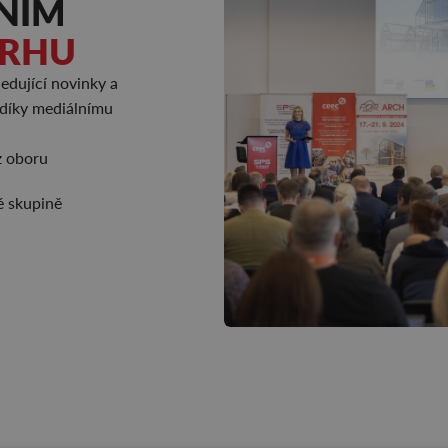
LNÍM
TRHU
edující novinky a
 díky mediálnímu
z oboru
é skupině