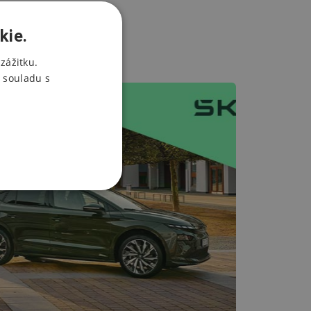
kie.
zážitku.
 souladu s