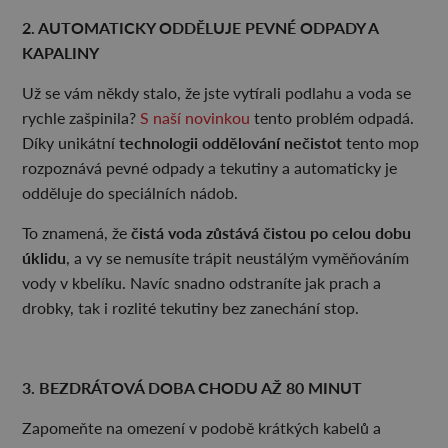
2. AUTOMATICKY ODDĚLUJE PEVNÉ ODPADY A
KAPALINY
Už se vám někdy stalo, že jste vytírali podlahu a voda se
rychle zašpinila?
S naší novinkou
tento problém odpadá.
technologii oddělování nečistot
Díky unikátní
tento mop
rozpoznává pevné odpady a tekutiny a automaticky je
odděluje do speciálních nádob.
čistá voda zůstává čistou po celou dobu
To znamená, že
úklidu
, a vy se nemusíte trápit neustálým vyměňováním
vody v kbelíku. Navíc snadno odstraníte jak prach a
drobky, tak i rozlité tekutiny bez zanechání stop.
3. BEZDRÁTOVÁ DOBA CHODU AŽ 80 MINUT
Zapomeňte na omezení v podobě krátkých kabelů a