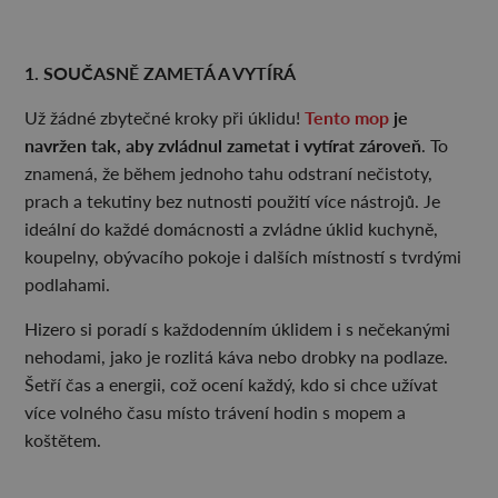
1. SOUČASNĚ ZAMETÁ A VYTÍRÁ
Tento mop
je
Už žádné zbytečné kroky při úklidu!
navržen tak, aby zvládnul zametat i vytírat zároveň
. To
znamená, že během jednoho tahu odstraní nečistoty,
prach a tekutiny bez nutnosti použití více nástrojů. Je
ideální do každé domácnosti a zvládne úklid kuchyně,
koupelny, obývacího pokoje i dalších místností s tvrdými
podlahami.
Hizero si poradí s každodenním úklidem i s nečekanými
nehodami, jako je rozlitá káva nebo drobky na podlaze.
Šetří čas a energii, což ocení každý, kdo si chce užívat
více volného času místo trávení hodin s mopem a
koštětem.