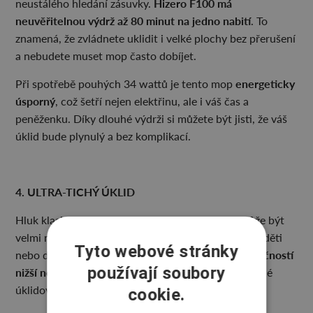
Hizero F100 má
neustálého hledání zásuvky.
neuvěřitelnou výdrž až 80 minut na jedno nabití
. To
znamená, že zvládnete uklidit i velké plochy bez přerušení
a nebudete muset mop často dobíjet.
energeticky
Při spotřebě pouhých 34 wattů je tento mop
úsporný
, což šetří nejen elektřinu, ale i váš čas a
peněženku. Díky dlouhé výdrži si můžete být jisti, že váš
úklid bude plynulý a bez komplikací.
4. ULTRA-TICHÝ ÚKLID
Hluk klasických vysavačů nebo parních mopů může být
velmi nepříjemný – zvláště pokud máte doma malé děti
Tyto webové stránky
Tento vysavač pracuje s hlučností
nebo domácí mazlíčky.
používají soubory
nižší než 60 decibelů
, což je výrazně méně než běžné
úklidové přístroje.
cookie.