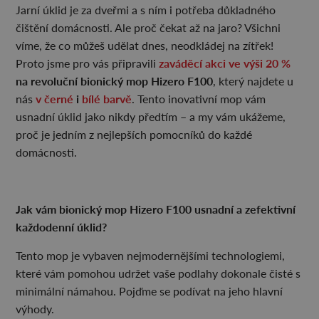
Jarní úklid je za dveřmi a s ním i potřeba důkladného
čištění domácnosti. Ale proč čekat až na jaro? Všichni
víme, že co můžeš udělat dnes, neodkládej na zítřek!
zaváděcí akci ve výši 20 %
Proto jsme pro vás připravili
na revoluční bionický mop Hizero F100
, který najdete u
v černé
i
bílé barvě
nás
. Tento inovativní mop vám
usnadní úklid jako nikdy předtím – a my vám ukážeme,
proč je jedním z nejlepších pomocníků do každé
domácnosti.
Jak vám bionický mop Hizero F100 usnadní a zefektivní
každodenní úklid?
Tento mop je vybaven nejmodernějšími technologiemi,
které vám pomohou udržet vaše podlahy dokonale čisté s
minimální námahou. Pojďme se podívat na jeho hlavní
výhody.