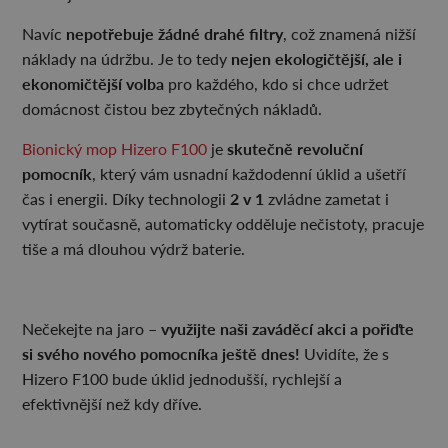
nepotřebuje žádné drahé filtry
Navíc
, což znamená nižší
nejen ekologičtější, ale i
náklady na údržbu. Je to tedy
ekonomičtější volba
pro každého, kdo si chce udržet
domácnost čistou bez zbytečných nákladů.
skutečně revoluční
Bionický mop Hizero F100
je
pomocník
, který vám usnadní každodenní úklid a ušetří
2 v 1
čas i energii. Díky technologii
zvládne zametat i
vytírat současně, automaticky odděluje nečistoty, pracuje
tiše a má dlouhou výdrž baterie.
využijte naši zaváděcí akci a pořiďte
Nečekejte na jaro –
si svého nového pomocníka ještě dnes!
Uvidíte, že s
Hizero F100 bude úklid jednodušší, rychlejší a
efektivnější než kdy dříve.