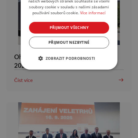
našich webových stránek souhlasíte se všemi
soubory cookie v souladu s našimi zásadami
používání souborů cookie.
Více informací
PŘIJMOUT VŠECHNY
PŘIJMOUT NEZBYTNÉ
Ohlédnutí za veletrhem FOR ARCH
ZOBRAZIT PODROBNOSTI
2025
Číst více