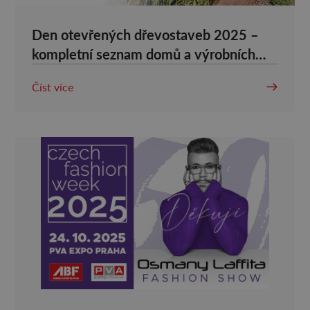
Den otevřených dřevostaveb 2025 –
kompletní seznam domů a výrobních
hal, které můžete zdarma navštívit po
Číst více
celém Česku