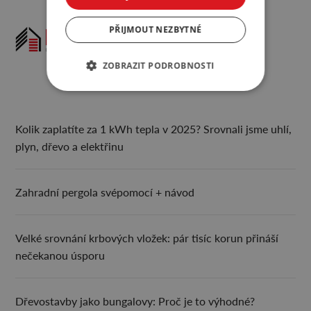
PŘIJMOUT NEZBYTNÉ
ZOBRAZIT PODROBNOSTI
Kolik zaplatíte za 1 kWh tepla v 2025? Srovnali jsme uhlí,
plyn, dřevo a elektřinu
Zahradní pergola svépomocí + návod
Velké srovnání krbových vložek: pár tisíc korun přináší
nečekanou úsporu
Dřevostavby jako bungalovy: Proč je to výhodné?