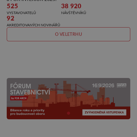
525
38 920
VYSTAVOVATELŮ
NÁVŠTĚVNÍKŮ
92
AKREDITOVANÝCH NOVINÁŘŮ
O VELETRHU