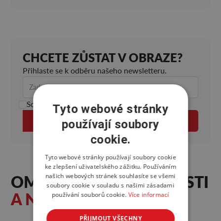
CHCETE ZŮSTAT V OBRAZE?
Přihlaste se k odběru našeho newsletteru.
Souhlasím s
ochranou osobních údajů.
Tyto webové stránky
používají soubory
cookie.
Tyto webové stránky používají soubory cookie
ke zlepšení uživatelského zážitku. Používáním
OMRKNĚTE ZAJÍMAVOSTI
našich webových stránek souhlasíte se všemi
soubory cookie v souladu s našimi zásadami
A NOVINKY Z WEBU
používání souborů cookie.
Více informací
PŘIJMOUT VŠECHNY