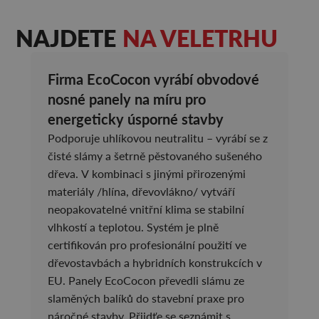
NAJDETE
NA VELETRHU
Firma EcoCocon vyrábí obvodové
nosné panely na míru pro
energeticky úsporné stavby
Podporuje uhlíkovou neutralitu – vyrábí se z
čisté slámy a šetrně pěstovaného sušeného
dřeva. V kombinaci s jinými přirozenými
materiály /hlína, dřevovlákno/ vytváří
neopakovatelné vnitřní klima se stabilní
vlhkostí a teplotou. Systém je plně
certifikován pro profesionální použití ve
dřevostavbách a hybridních konstrukcích v
EU. Panely EcoCocon převedli slámu ze
slaměných balíků do stavební praxe pro
náročné stavby. Přijdťe se seznámit s