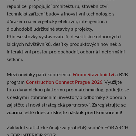
republice, propojující architekturu, stavebnictví,
technická zařízení budov a inovativní technologie s
důrazem na energeticky efektivní, inteligentní a
dlouhodobě udržitelné stavby a projekty.
Přinese stovky vystavovatelů, desetitisíce odborných i
laických návštěvníků, desítky produktových novinek a
interaktivní prostor pro obchodní, odborná i neformální
setkání.
Fórum Stavebnictví
Mezi novinky patří konference
a B2B
Construction Connect Prague 2026
program
. Využijte
tuto dynamickou platformu pro matchmaking, potkejte se
s českými i zahraničními investory a odborníky z oboru a
Zaregistrujte se
zajistěte si nová strategická partnerství.
zdarma ještě dnes a získejte náskok před konkurencí!
Základní statistické údaje za proběhlý souběh FOR ARCH
a FOR INTERIOR 2025: