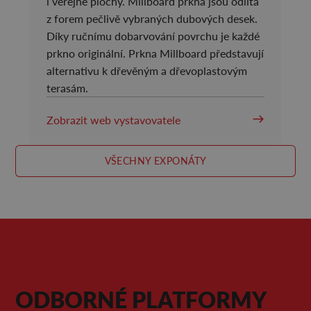
i veřejné plochy. Millboard prkna jsou odlita
z forem pečlivě vybraných dubových desek.
Díky ručnímu dobarvování povrchu je každé
prkno originální. Prkna Millboard představují
alternativu k dřevěným a dřevoplastovým
terasám.
Zobrazit web vystavovatele
VŠECHNY EXPONÁTY
ODBORNÉ PLATFORMY