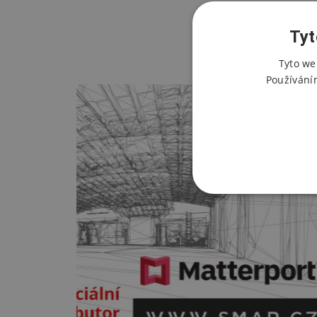
Tyt
Tyto we
Používání