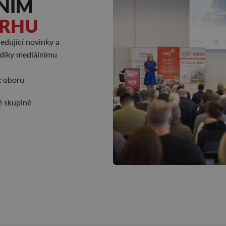
LNÍM
TRHU
edující novinky a
 díky mediálnímu
z oboru
é skupině