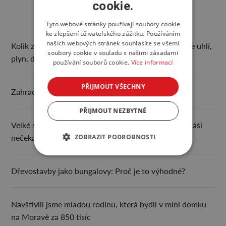
cookie.
Tyto webové stránky používají soubory cookie
ke zlepšení uživatelského zážitku. Používáním
našich webových stránek souhlasíte se všemi
Kolik zaplatíte za 1 kWh tepla v 2025? Srovnali jsme uhlí,
soubory cookie v souladu s našimi zásadami
plyn, dřevo a elektřinu
používání souborů cookie.
Více informací
PŘIJMOUT VŠECHNY
Zahradní pergola svépomocí + návod
PŘIJMOUT NEZBYTNÉ
Velké srovnání krbových vložek: pár tisíc korun přináší
nečekanou úsporu
ZOBRAZIT PODROBNOSTI
Dřevostavby jako bungalovy: Proč je to výhodné?
Navštívili jsme mladou rodinu, která bydlí v mini domku
na Moravě za 850 tisíc