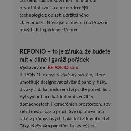
českému zákazníkovi mohli nabídnout
prvotřídní kvalitu a nejmodernější
technologie z oblasti udržitelného
stavebnictví. Nově jsme otevřeli na Praze 6
nový ELK Experience Center.
REPONIO – to je záruka, že budete
mít v dílně i garáži pořádek
Vystavovatel:
REPONIO s.r.o.
REPONIO je chytrý závěsný systém, který
umožňuje designovat závěsné panely, háky,
držáky a další příslušenství podle potřeb lidí.
Byl vyvinut pro každodenní využití v
domácnostech i komerčních prostorech, aby
šetřil místo, čas a práci. Své uplatnění má
také v průmyslových halách či zdravotnictví.
Díky závěsným panelům lze vymýšlet