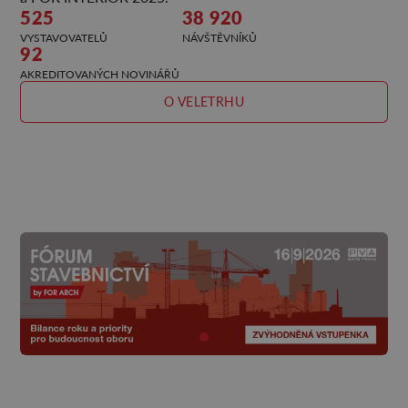
525
38 920
VYSTAVOVATELŮ
NÁVŠTĚVNÍKŮ
92
AKREDITOVANÝCH NOVINÁŘŮ
O VELETRHU