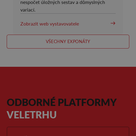
nespočet úložných sestav a důmyslných
variací.
Zobrazit web vystavovatele
VŠECHNY EXPONÁTY
ODBORNÉ PLATFORMY
VELETRHU