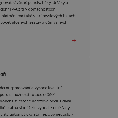
novat závěsné panely, háky, držáky a
dodenní využití v domácnostech i
é uplatnění má také v průmyslových halách
espočet úložných sestav a důmyslných
oří
erní zpracování a vysoce kvalitní
poru s možností rotace o 360°.
robena z leštěné nerezové oceli a další
bě plátna si můžete vybrat z celé řady
lachta automaticky stáhne, aby nedošlo k