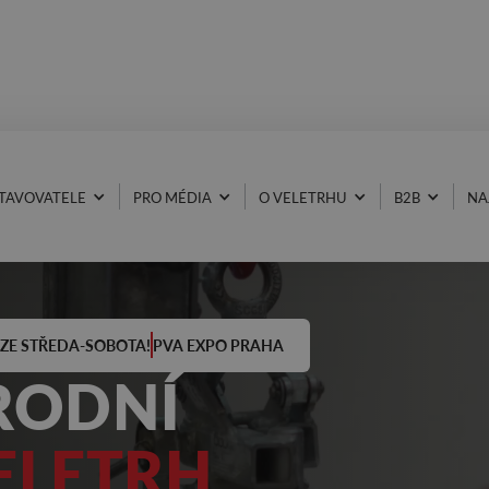
TAVOVATELE
PRO MÉDIA
O VELETRHU
B2B
NA
OUZE STŘEDA-SOBOTA!
PVA EXPO PRAHA
RODNÍ
ELETRH