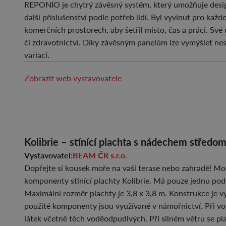
REPONIO je chytrý závěsný systém, který umožňuje desig
další příslušenství podle potřeb lidí. Byl vyvinut pro kaž
komerčních prostorech, aby šetřil místo, čas a práci. Sv
či zdravotnictví. Díky závěsným panelům lze vymýšlet n
variací.
Zobrazit web vystavovatele
Kolibrie – stínící plachta s nádechem středom
Vystavovatel:
BEAM ČR s.r.o.
Dopřejte si kousek moře na vaší terase nebo zahradě! Mod
komponenty stínící plachty Kolibrie. Má pouze jednu pod
Maximální rozměr plachty je 3,8 x 3,8 m. Konstrukce je vy
použité komponenty jsou využívané v námořnictví. Při vol
látek včetně těch voděodpudivých. Při silném větru se p