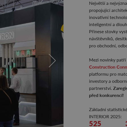
Největší a nejvýzn
propojující archite
inovativní technolo
inteligentní a dlou
Přinese stovky vyst
návštěvníků, desít
pro obchodní, odbo
Mezi novinky patř
Construction Con
platformu pro matc
investory a odborní
Zaregi
partnerství.
před konkurencí!
Základní statisti
INTERIOR 2025:
525