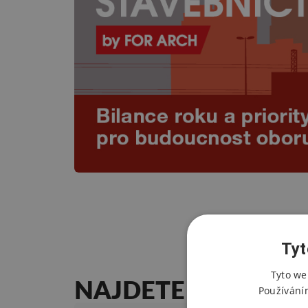
Tyt
Tyto we
NAJDETE
NA VELE
Používání