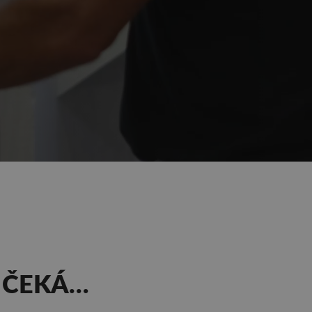
 ČEKÁ…