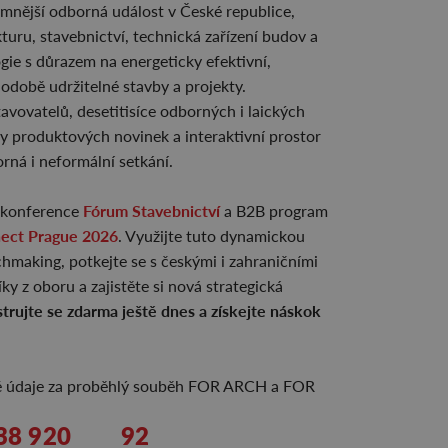
amnější odborná událost v České republice,
kturu, stavebnictví, technická zařízení budov a
gie s důrazem na energeticky efektivní,
hodobě udržitelné stavby a projekty.
avovatelů, desetitisíce odborných i laických
ky produktových novinek a interaktivní prostor
rná i neformální setkání.
Fórum Stavebnictví
í konference
a B2B program
nect Prague 2026
. Využijte tuto dynamickou
hmaking, potkejte se s českými i zahraničními
ky z oboru a zajistěte si nová strategická
strujte se zdarma ještě dnes a získejte náskok
cké údaje za proběhlý souběh FOR ARCH a FOR
38 920
92